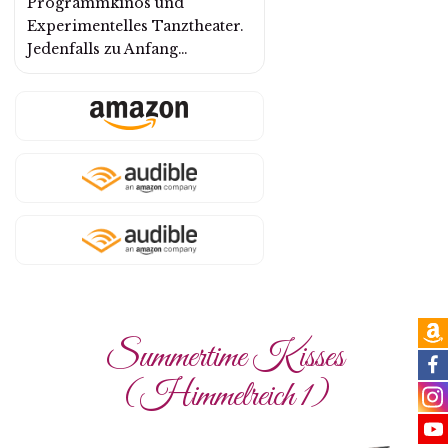
Programmkinos und
Experimentelles Tanztheater.
Jedenfalls zu Anfang…
a
Summertime Kisses
f
(Himmelreich 1)
i
y