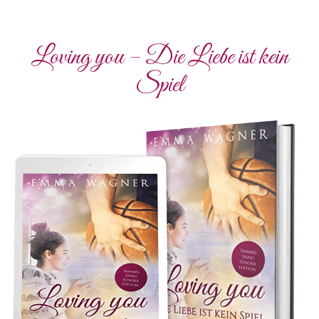
Loving you – Die Liebe ist kein
Spiel
Du hast es fast geschafft!
Bitte bestätige in der soeben an dich gesendeten E-
Mail noch die Anmeldung zu Emma Wagners
Herzpost.
Solltest du keine E-Mail bekommen haben,
schaue unbedingt auch in deinen Spam-Ordner nach!