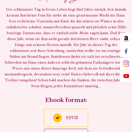
Der schlimmste Tag in Svens Leben liegt fünf Jahre zurück. Seit damals
en
kommt ihm keine Frau für mehr als eine gemeinsame Nacht ins Haus.
ihr
Erst recht keine Touristin mit Kind, die ihn mitten im Winter in den
st
eiskalten See schubst, ununterbrochen quasselt und plötzlich seine Hilfe
iam
benötigt. Dumm nur, dass er einfach nicht ›Nein‹ sagen kann. Und dass
diese Jule, wenn sie ihm nicht gerade den letzten Nerv raubt, seltsame
am
Dinge mit seinem Herzen anstellt. Für Jule ist dieser Tag der
schlimmste seit ihrer Scheidung, immerhin wollte sie im sonnigen
W
fa
Süden am Strand liegen. Stattdessen findet sie sich im verschneiten
Schweden im Haus eines äußerst schlecht gelaunten Parkrangers wieder.
in
Wieso nur muss dieser knurrige Kerl, mit dem sie fortwährend
aneinandergerät, dermaßen sexy sein? Und so liebevoll mit ihrer kleinen
yo
Tochter umgehen? Schon bald machen die Funken, die zwischen Jule und
Sven fliegen, jedes Kaminfeuer unnötig …
Ebook format:
EPUB