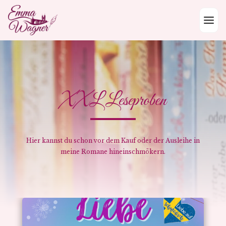
Skip to content
XXL Leseproben
Hier kannst du schon vor dem Kauf oder der Ausleihe in
meine Romane hineinschmökern.
Kostenfreie XXL Leseprobe
Kostenfreie XXL Leseprobe
Titel:
Deine XXL Leseprobe wurde