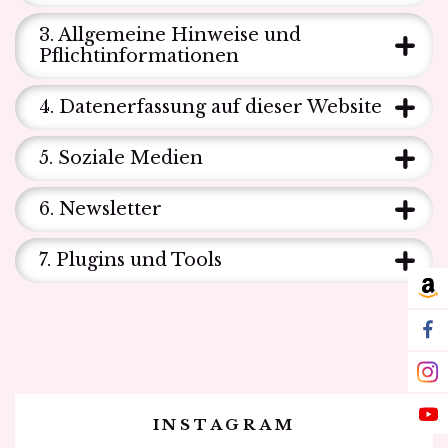
3. Allgemeine Hinweise und
Pflichtinformationen
Du hast es fast geschafft!
Bitte bestätige in der soeben an dich gesendeten E-Mail noch
4. Datenerfassung auf dieser Website
die Anmeldung zu Emma Wagners Herzpost.
Solltest du keine
E-Mail bekommen haben, schaue unbedingt auch in deinen
Spam-Ordner nach!
5. Soziale Medien
6. Newsletter
Schließen
7. Plugins und Tools
am
fa
in
Contacts
INSTAGRAM
yo